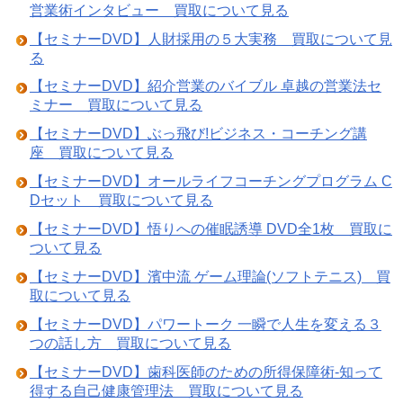
営業術インタビュー 買取について見る
【セミナーDVD】人財採用の５大実務 買取について見
る
【セミナーDVD】紹介営業のバイブル 卓越の営業法セ
ミナー 買取について見る
【セミナーDVD】ぶっ飛び!ビジネス・コーチング講
座 買取について見る
【セミナーDVD】オールライフコーチングプログラム C
Dセット 買取について見る
【セミナーDVD】悟りへの催眠誘導 DVD全1枚 買取に
ついて見る
【セミナーDVD】濱中流 ゲーム理論(ソフトテニス) 買
取について見る
【セミナーDVD】パワートーク 一瞬で人生を変える３
つの話し方 買取について見る
【セミナーDVD】歯科医師のための所得保障術-知って
得する自己健康管理法 買取について見る