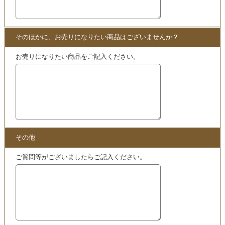
ぜひこちらからご確認ください。
・
苫米地英人DVDの
買取
スペシャルページ
こちらも
買取
中
・
仮空中と超越 超時空間の自我構築と現象顕在化の秘伝 D
VD | 苫米地英人