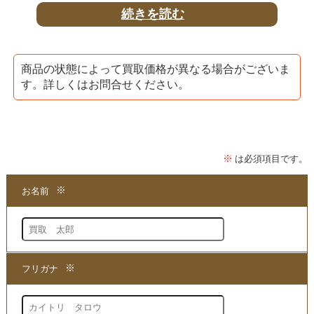
続きを読む
「
洗脳支配による世界統一政府と陰謀の真実
」DVDは
洗脳支配の手段として使われているメディア情報の裏を知
商品の状態によって買取価格が異なる場合がございま
り、
す。詳しくはお問合せください。
大局的な視点から物事を見ることができるようになる
シリーズとなります。
また、特典として「お金のシークレットブック」が
付属しております。
★当店は、苫米地英人さんの
「
洗脳支配による世界統一政府と陰謀の真実
」DVDはを
買取
する専門店でございます。
まずは商品の価値を判断できる