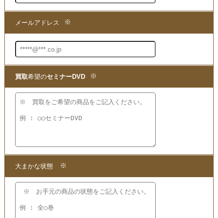
買取
の専門店までお問い合わせいただき、
現在の商品の価値をお確かめください。
●買取方法は簡単3ステップ！
1.問い合わせて
2.申し込みをして
3.発送するだけ!!
宅配
買取
の段ボール箱もプレゼント!
【かんたん 便利で無料】の宅配
買取
を
ご利用ください!
★当店ではこちらの他にも
苫米地英人のDVDを
買取
いたしております。
買取
となる商品をご覧いただけますので