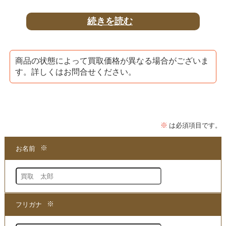
買取
をいたしております。
続きを読む
「
仮空中と超越～超時空間の自我構築と現象顕在化の秘
伝
」 DVDは
商品の状態によって買取価格が異なる場合がございま
す。詳しくはお問合せください。
苫米地ワークスシリーズ第5弾として発行され、
苫米地英人
氏の仮空中の各観想法の集大成となり
超越瞑想の実践的な技術指導などが収録されております。
★当店は、苫米地英人さんの
「
仮空中と超越～超時空間の自我構築と現象顕在化の秘
伝
」 DVDを
買取
する専門店でございます。
まずは商品の価値を判断できる