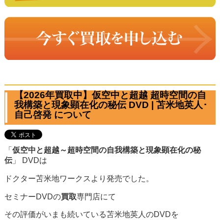
【2026年買取中】仮空中と超越 超時空間の自
我構築と現象顕在化の秘伝 DVD | 苫米地英人･
自己啓発 について
「
仮空中と超越～超時空間の自我構築と現象顕在化の秘
伝
」 DVDは
ドクター苫米地ワークスより発売でした。
セミナーDVDの
買取
専門店にて
その評価がいまも続いている苫米地英人のDVDを