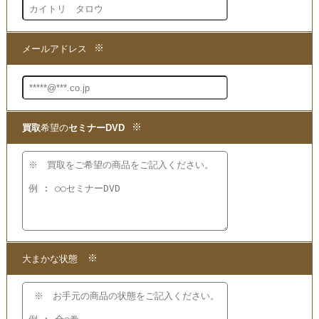
買取
の専門店までお問い合わせいただき、
現在の商品の価値をお確かめください。
●買取方法は簡単3ステップ！
1.問い合わせて
2.申し込みをして
3.発送するだけ!!
宅配
買取
の段ボール箱もプレゼント!
【かんたん 便利で無料】の宅配
買取
を
ご利用ください!
★当店ではこちらの他にも
苫米地英人のセミナーDVDを
買取
いたしております。
買取
となる商品をご覧いただけますので