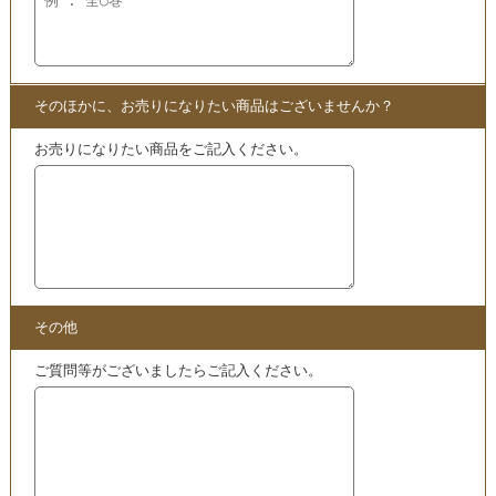
ぜひこちらからご確認ください。
・
買取
苫米地英人のDVD教材買取スペシャルページはこち
ら!!
こちらも
買取
中
・
超時空中密サマージャと超次元オルデン抽象コードBlu-ra
y+DVD | 苫米地英人
買取
実績はこちら
・
買取実績 – 密教脳開眼の奥義 他 | 苫米地英人氏のセミナ
ーDVD 他合計7セット