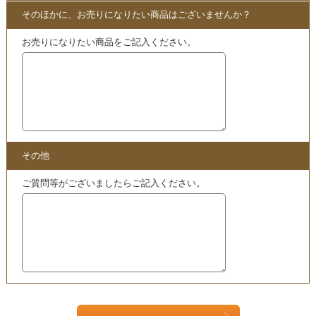
こちらも
買取
中
・
総義歯治療から考える 自由診療のあり方 DVD | 前畑香