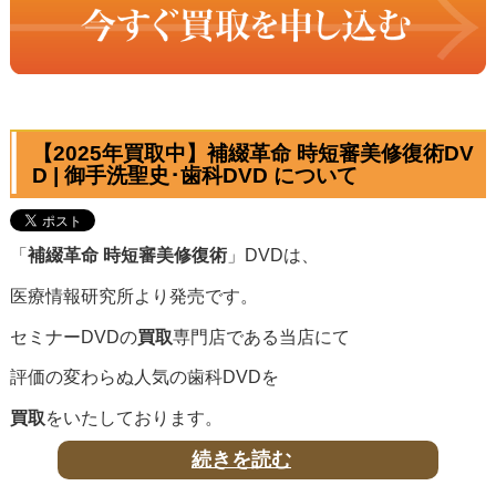
【2025年買取中】補綴革命 時短審美修復術DV
D | 御手洗聖史･歯科DVD について
「
補綴革命 時短審美修復術
」DVDは、
医療情報研究所より発売です。
セミナーDVDの
買取
専門店である当店にて
評価の変わらぬ人気の歯科DVDを
買取
をいたしております。
続きを読む