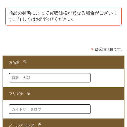
「
補綴革命 時短審美修復術
」DVDは、
御手洗聖史さんが講師をつとめ、
商品の状態によって買取価格が異なる場合がございま
す。詳しくはお問合せください。
審美性の高いCAD/CAM冠を製作する
「ダイレクトボンディング法」を取り入れ
自費率を上げるための歯科DVDとなっております。
★当店は、歯科DVDの
「
補綴革命 時短審美修復術
」DVDを
買取
する専門店でございます。
まずは商品の価値を判断できる
買取
の専門店までお問い合わせいただき、
現在の商品の価値をお確かめください。
●買取方法は簡単3ステップ！