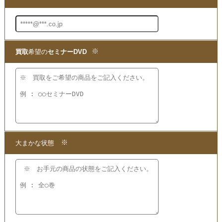
1.問い合わせて
2.申し込みをして
3.発送するだけ!!
宅配
買取
の段ボール箱もプレゼント!
【かんたん 便利で無料】の宅配
買取
を
ご利用ください!
★当店ではこちらの他にも
歯医者の皆様がお使いのDVDを
買取
いたしております。
買取
となる商品をご覧いただけますので
ぜひこちらからご確認ください。
・
買取
となる歯科のDVDはこちら!!