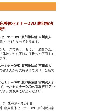
臨床整体セミナーDVD 腹部操法
!!
セミナーDVD 腹部操法編 宮川眞人
売・刊行となっております。
シリーズであり、セミナー講師の宮川
「体幹」から下肢の症状へと応用する
ります。
セミナーDVD 腹部操法編 宮川眞人
の皆さんから支持されており、当店で
セミナーDVD 腹部操法編 宮川眞人
を
ば、ぜひ
セミナーDVDの買取専門店
で
だき、
買取
をご検討ください。
して 3.発送するだけ!!
D】臨床整体セミナーDVD 腹部操法編