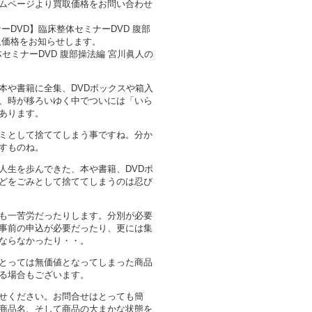
ムページより買取価格をお問い合わせ
ーDVD】臨床整体セミナーDVD 腹部
取価格をお知らせします。
体セミナーDVD 腹部操法編 宮川眞人の
本や書籍に全集、DVDボックスや箱入
、時が移ろいゆく中でついには「いら
あります。
ミとして捨ててしまう事ですね。分か
すものね。
人生を歩んできた、本や書籍、DVDボ
どをごみとして捨ててしまうのは忍び
も一苦労だったりします。分別が必要
事前の申込が必要だったり、更には集
ならなかったり・・。
とっては無価値となってしまった商品
る場合もございます。
せください。お問合せはとっても簡
商品名、そして商品の大まかな状態を