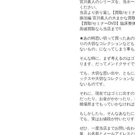
宮川眞人のシリーズを、当ホー
ください。
当店より折り返し【買取/セミナ
操法編 宮川眞人の大まかな買
【買取/セミナーDVD】臨床整
高値買取なら当店まで!!
★あの時思い切って買ったあの
りの大切なコレクションなども
ないもの」になってしまう事も
そんな時に、まず考えるのはゴ
ります、だってメンドクサイで
でも、大切な思い出や、ともに
ックスや大切なコレクションな
ないものです。
それに、現在ではゴミに出すの
だったり、お金がかかったり、
積場所までもっていかなければ
もしかしたら、そんなあなたに
でも、実はお値段が付いたりす
ぜひ、一度当店までお問い合わ
単、お名前とメールアドレスと