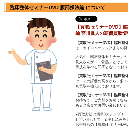
臨床整体セミナーDVD 腹部操法編 について
【買取/セミナーDVD】
編 宮川眞人の高価買取情報
【買取/セミナーDVD】臨床整体
は、カイロベーシックよりの発
人気の「臨床整体セミナー」の
眞人さんが、「骨盤」とそして
手技を学べるDVDとなってお
【買取/セミナーDVD】臨床整体
は、その評価の高さから、多く
も買取を強化しております。
【買取/セミナーDVD】臨床整体
お持ちで、ご売却をお考えなら
ある当店まで
お問い合わせ
いた
●買取方法は簡単3ステップ！
1.問い合わせて 2.申し込みを
お手持ちの【買取/セミナーDV