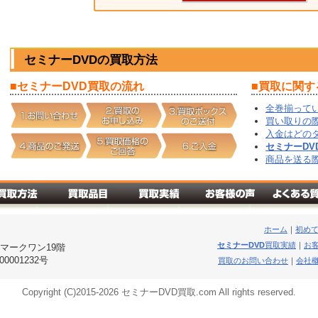
セミナーDVD
の
買取
方法
■
セミナーDVD
買取
の流れ
■
買取
に関す
全巻揃って
買い取りの
入金はどの
セミナーDV
商品を送る
ホーム
｜
初め
セミナーDVD
買取実績
｜
お
台マークワン19階
001232号
買取のお問い合わせ
｜
会社
Copyright (C)2015-
2026 セミナーDVD買取.com All rights reserved.