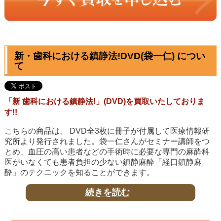
新・歯科における鎮静法!DVD(袋一仁) につい
て
「新 歯科における鎮静法!」(DVD)を買取いたしておりま
す!!
こちらの商品は、 DVD全3枚に冊子が付属して医療情報研
究所より発行されました。袋一仁さんがセミナー講師をつ
とめ、血圧の高い患者などの手術時に必要な専門の麻酔科
医がいなくても患者負担の少ない鎮静麻酔「経口鎮静麻
酔」のテクニックを知ることができます。
当店では歯科医師の皆様から商品を買取いたしておりま
続きを読む
す。まずは商品の価値を判断できる買取の専門店までお問
い合わせいただき、現在の買取価格をお確かめください。