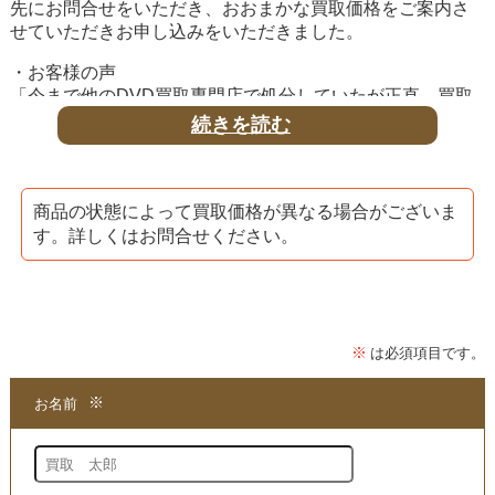
先にお問合せをいただき、おおまかな買取価格をご案内さ
せていただきお申し込みをいただきました。
・お客様の声
「今まで他のDVD買取専門店で処分していたが正直、買取
価格に納得できていなかったが、専門分野のDVDのみ扱っ
続きを読む
ているとのことで試しに問合せと申込みをしましたが大変
満足できる金額で助かりました」
映画音楽などのDVD買取専門店は多数ございますが、専門
商品の状態によって買取価格が異なる場合がございま
分野(医療分野 自己啓発セミナー等)の高額DVDをご売却の
す。詳しくはお問合せください。
際は是非当店のような専門店にお問合せ・お申し込みいた
だければと思います。
★当店は、歯科医師の皆様からセミナーDVDを買取する専
門店でございます。
「クリニカル エンドドンティックス ピッタリ根充」などの
歯科DVDをお持ちで、ご売却をご検討の場合はぜひセミナ
ーDVD買取の専門店である当店まで、思い切ってお問い合
わせいただき、買取をご検討ください。
●買取方法は簡単3ステップ！